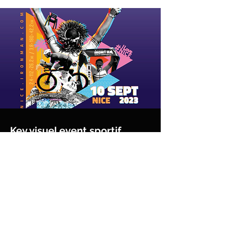
Key visuel event sportif
IRONMAN
Lire plus